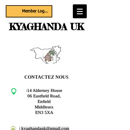
Member Log In
KYAGHANDA UK
CONTACTEZ NOUS
:14 Alderney House
06 Eastfield Road,
Enfield
Middlesex
EN3 5XA
: kyaghandauk@gmail.com