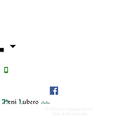
:
00(44)7960649200
Retrouvez-nous sur
© 2018 par Kyaghanda UK.
Tous droits reservés
Suivez-nous sur